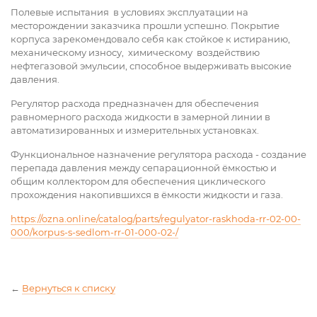
Полевые испытания в условиях эксплуатации на
месторождении заказчика прошли успешно. Покрытие
корпуса зарекомендовало себя как стойкое к истиранию,
механическому износу, химическому воздействию
нефтегазовой эмульсии, способное выдерживать высокие
давления.
Регулятор расхода предназначен для обеспечения
равномерного расхода жидкости в замерной линии в
автоматизированных и измерительных установках.
Функциональное назначение регулятора расхода - создание
перепада давления между сепарационной ёмкостью и
общим коллектором для обеспечения циклического
прохождения накопившихся в ёмкости жидкости и газа.
https://ozna.online/catalog/parts/regulyator-raskhoda-rr-02-00-
000/korpus-s-sedlom-rr-01-000-02-/
←
Вернуться к списку