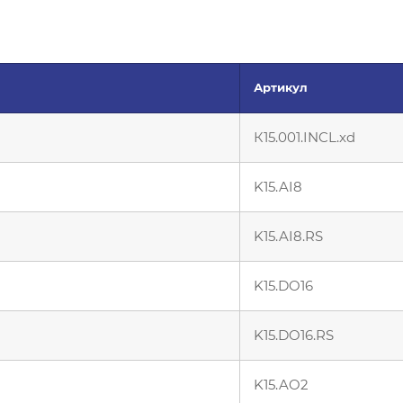
Артикул
К15.001.INCL.xd
K15.AI8
K15.AI8.RS
K15.DO16
K15.DO16.RS
K15.AO2