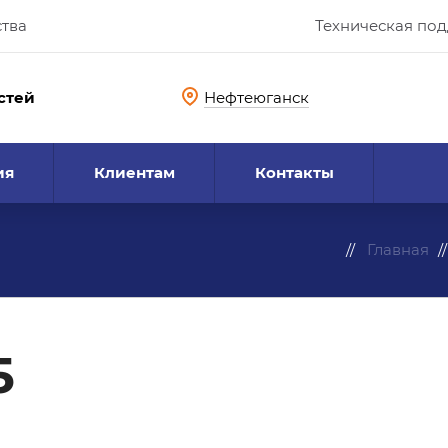
ства
Техническая по
стей
Нефтеюганск
ия
Клиентам
Контакты
Главная
5