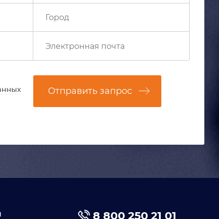
анных
Отправить запрос
я
8 800 250 21 01