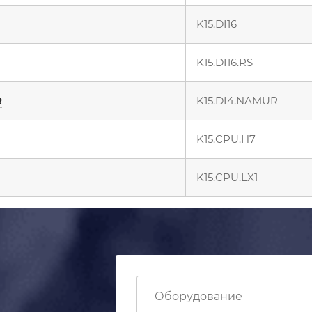
K15.DI16
K15.DI16.RS
R
K15.DI4.NAMUR
K15.CPU.H7
K15.CPU.LX1