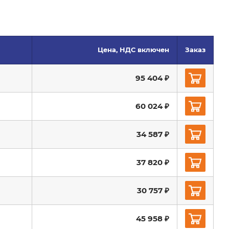
Цена, НДС включен
Заказ
95 404 ₽
60 024 ₽
34 587 ₽
37 820 ₽
30 757 ₽
45 958 ₽