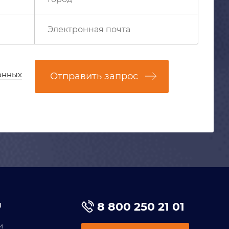
анных
Отправить запрос
я
8 800 250 21 01
и