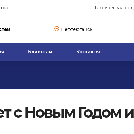
ства
Техническая по
стей
Нефтеюганск
ия
Клиентам
Контакты
т с Новым Годом и