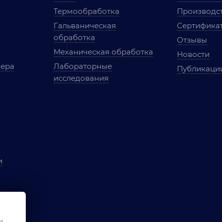
Термообработка
Производст
Гальваническая
Сертифика
обработка
Отзывы
Механическая обработка
Новости
мера
Лабораторные
Публикаци
исследования
и
ы
чества
ы