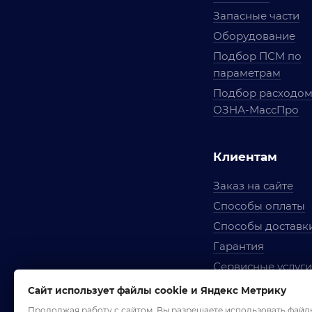
Запасные части
Оборудование
Подбор ПСМ по
параметрам
Подбор расходо
ОЗНА-МассПро
Клиентам
Заказ на сайте
Способы оплаты
Способы доставк
Гарантия
Сервисные услуги
Вопросы и ответ
Сайт использует файлы cookie и Яндекс Метрику
Условия сотрудни
Продолжая работу с сайтом, Вы разрешаете использовать файл