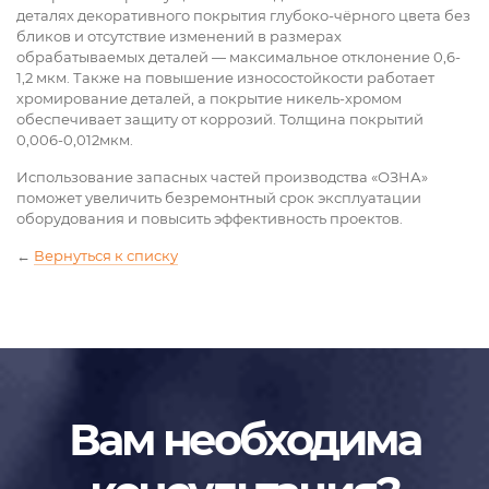
деталях декоративного покрытия глубоко-чёрного цвета без
бликов и отсутствие изменений в размерах
обрабатываемых деталей — максимальное отклонение 0,6-
1,2 мкм. Также на повышение износостойкости работает
хромирование деталей, а покрытие никель-хромом
обеспечивает защиту от коррозий. Толщина покрытий
0,006-0,012мкм.
Использование запасных частей производства «ОЗНА»
поможет увеличить безремонтный срок эксплуатации
оборудования и повысить эффективность проектов.
←
Вернуться к списку
Вам необходима