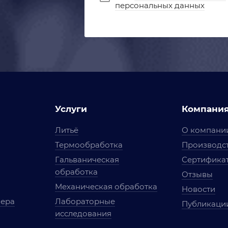
персональных данных
Услуги
Компани
Литьё
О компани
Термообработка
Производст
Гальваническая
Сертифика
обработка
Отзывы
Механическая обработка
Новости
мера
Лабораторные
Публикаци
исследования