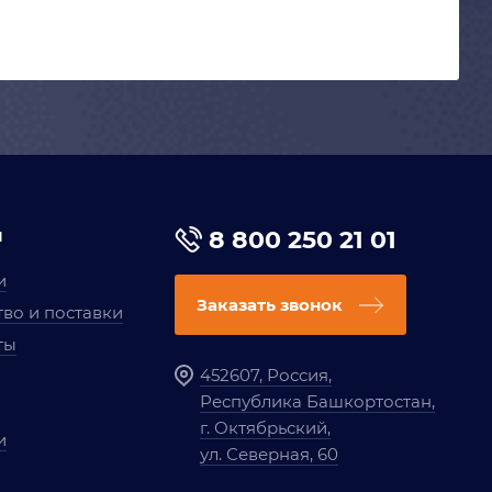
я
8 800 250 21 01
и
Заказать звонок
во и поставки
ты
452607, Россия,
Республика Башкортостан,
г. Октябрьский,
и
ул. Северная, 60