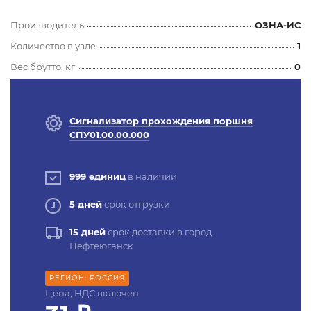
Производитель
ОЗНА-ИС
Количество в узле
1
Вес брутто, кг
0
Сигнализатор прохождения поршня
СПУ01.00.00.000
999 единиц
в наличии
5 дней
срок отгрузки
15 дней
срок доставки в город
Нефтеюганск
РЕГИОН: РОССИЯ
Цена, НДС включен