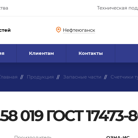
ства
Техническая по
стей
Нефтеюганск
ия
Клиентам
Контакты
Главная
Продукция
Запасные части
Счетчики 
.58 019 ГОСТ 17473-
Производитель
ОЗНА-ИС