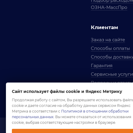
Подбор расходо
ОЗНА-МассПро
Клиентам
Заказ на сайте
Способы оплаты
Способы доставк
Гарантия
Сервисные услуги
Вопросы и ответ
Условия сотрудни
Сайт использует файлы cookie и Яндекс Метрику
Правила использ
Продолжая работу с сайтом, Вы разрешаете использовать файл
cookie и даете согласие на обработку данных сервисом Яндекс
Метрика в соответствии с
Политикой в отношении обработки
персональных данных
. Вы можете отказаться от использования
cookie, выбрав соответствующие настройки в браузере.
1958-2026 ©
Комп