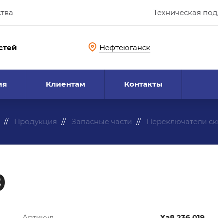
ства
Техническая по
стей
Нефтеюганск
ия
Клиентам
Контакты
Продукция
Запасные части
Переключатели с
9
Артикул
Ха8.236.019