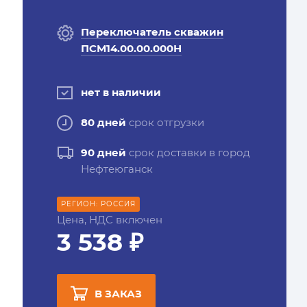
Переключатель скважин
ПСМ14.00.00.000Н
нет в наличии
80 дней
срок отгрузки
90 дней
срок доставки в город
Нефтеюганск
РЕГИОН: РОССИЯ
Цена, НДС включен
3 538 ₽
В ЗАКАЗ