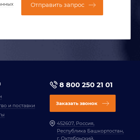
анных
Отправить запрос
я
8 800 250 21 01
и
Заказать звонок
во и поставки
ты
452607, Россия,
Республика Башкортостан,
г. Октябрьский,