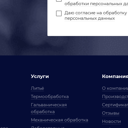
обработки персональных д
Даю
согласие на обработку
персональных данных
Услуги
Компани
Литьё
О компани
Термообработка
Производст
Гальваническая
Сертифика
обработка
Отзывы
Механическая обработка
Новости