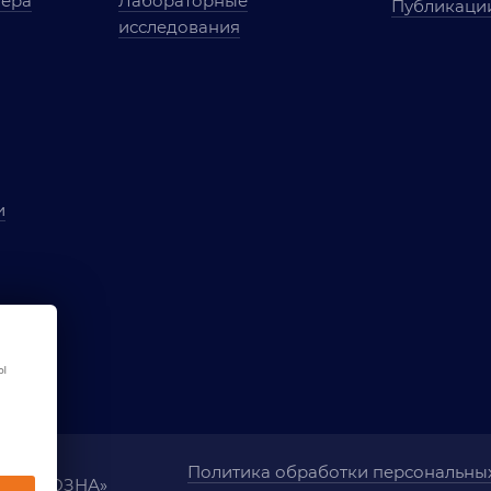
мера
Лабораторные
Публикаци
исследования
и
ы
чества
ования
ы
Политика обработки персональны
ания «ОЗНА»