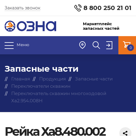
8 800 250 21 01
Заказать звонок
Маркетплейс
запасных частей
Меню
0
Запасные части
Главная
Продукция
Запасные части
Переключатели скважин
Переключатель скважин многоходовой
Ха2.954.008Н
Рейка Ха8.480.002