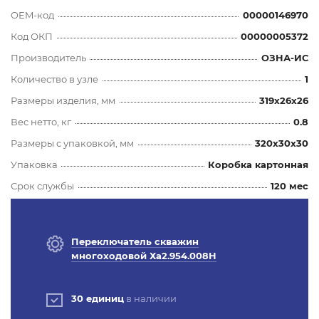
OEM-код
00000146970
Код ОКП
00000005372
Производитель
ОЗНА-ИС
Количество в узле
1
Размеры изделия, мм
319x26x26
Вес нетто, кг
0.8
Размеры с упаковкой, мм
320x30x30
Упаковка
Коробка картонная
Срок службы
120 мес
Переключатель скважин
многоходовой Ха2.954.008Н
30 единиц
в наличии