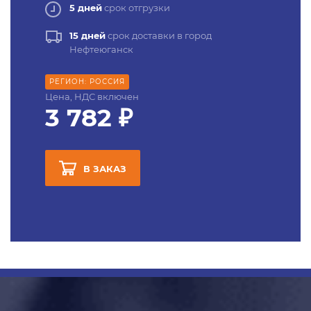
5 дней
срок отгрузки
15 дней
срок доставки в город
Нефтеюганск
РЕГИОН: РОССИЯ
Цена, НДС включен
3 782 ₽
В ЗАКАЗ