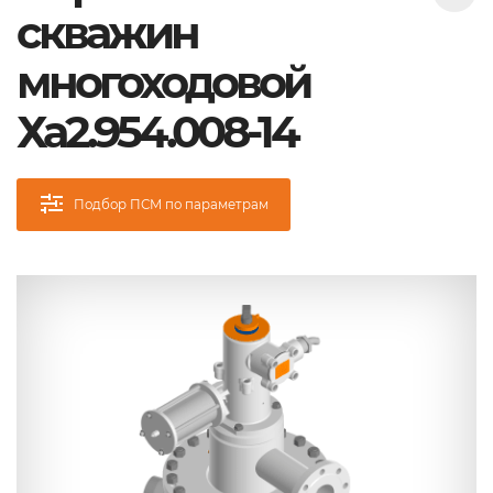
скважин
многоходовой
Ха2.954.008-14
Подбор ПСМ по параметрам