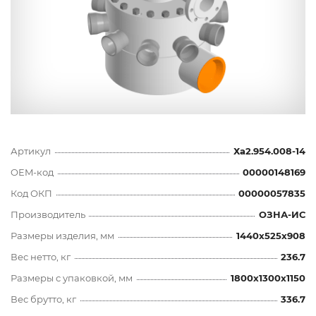
Артикул
Ха2.954.008-14
OEM-код
00000148169
Код ОКП
00000057835
Производитель
ОЗНА-ИС
Размеры изделия, мм
1440x525x908
Вес нетто, кг
236.7
Размеры с упаковкой, мм
1800x1300x1150
Вес брутто, кг
336.7