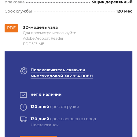
Упаковка
Ящик деревянный
Срок службы
120 мес
3D-модель узла
PDF
Для просмотра используйте
Adobe Arcobat Reader
PDF 5.13 MБ
Переключатель скважин
многоходовой Ха2.954.008Н
нет в наличии
120 дней
срок отгрузки
130 дней
срок доставки в город
Нефтеюганск