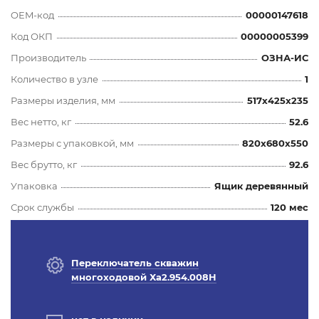
OEM-код
00000147618
Код ОКП
00000005399
Производитель
ОЗНА-ИС
Количество в узле
1
Размеры изделия, мм
517x425x235
Вес нетто, кг
52.6
Размеры с упаковкой, мм
820x680x550
Вес брутто, кг
92.6
Упаковка
Ящик деревянный
Срок службы
120 мес
Переключатель скважин
многоходовой Ха2.954.008Н