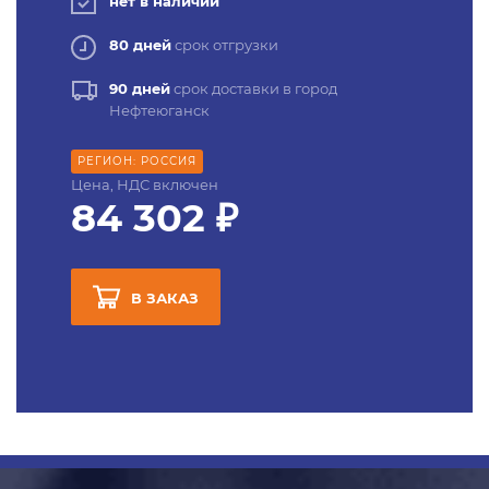
нет в наличии
80 дней
срок отгрузки
90 дней
срок доставки в город
Нефтеюганск
РЕГИОН: РОССИЯ
Цена, НДС включен
84 302 ₽
В ЗАКАЗ