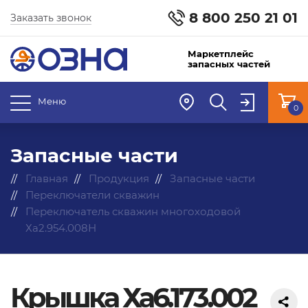
8 800 250 21 01
Заказать звонок
Маркетплейс
запасных частей
Меню
0
Запасные части
Главная
Продукция
Запасные части
Переключатели скважин
Переключатель скважин многоходовой
Ха2.954.008Н
Крышка Ха6.173.002