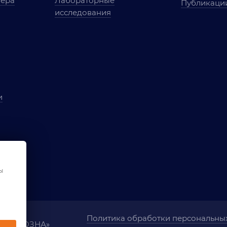
мера
Лабораторные
Публикаци
исследования
и
ы
чества
ования
ы
Политика обработки персональны
ания «ОЗНА»