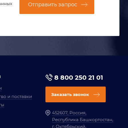
анных
Отправить запрос
я
8 800 250 21 01
и
Заказать звонок
во и поставки
ты
452607, Россия,
Республика Башкортостан,
г. Октябрьский,