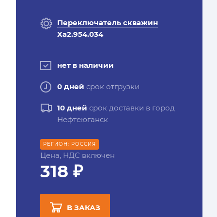
Переключатель скважин
Ха2.954.034
нет в наличии
0 дней
срок отгрузки
10 дней
срок доставки в город
Нефтеюганск
РЕГИОН: РОССИЯ
Цена, НДС включен
318 ₽
В ЗАКАЗ