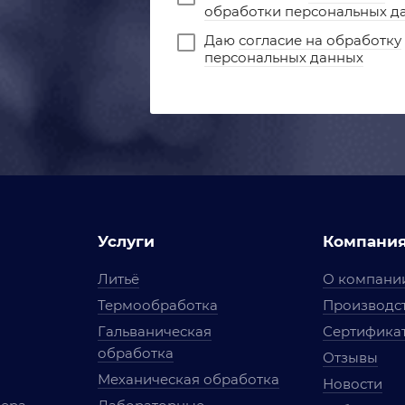
обработки персональных д
Даю
согласие на обработку
персональных данных
Услуги
Компани
Литьё
О компани
Термообработка
Производст
Гальваническая
Сертифика
обработка
Отзывы
Механическая обработка
Новости