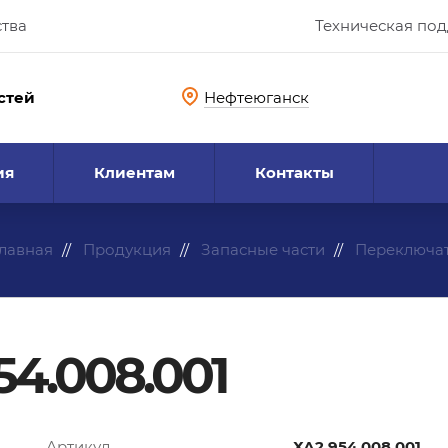
ства
Техническая по
стей
Нефтеюганск
ия
Клиентам
Контакты
лавная
Продукция
Запасные части
Переключат
4.008.001
Артикул
ХА2.954.008.001