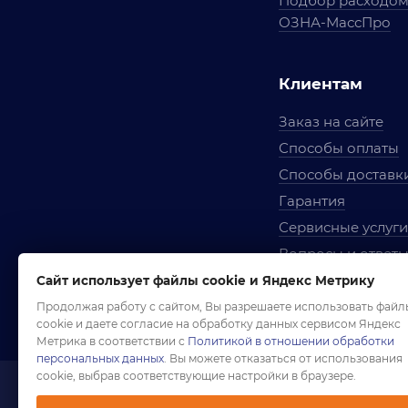
Подбор расходо
ОЗНА-МассПро
Клиентам
Заказ на сайте
Способы оплаты
Способы доставк
Гарантия
Сервисные услуги
Вопросы и ответ
Условия сотрудни
Сайт использует файлы cookie и Яндекс Метрику
Правила использ
Продолжая работу с сайтом, Вы разрешаете использовать файл
cookie и даете согласие на обработку данных сервисом Яндекс
Метрика в соответствии с
Политикой в отношении обработки
персональных данных
. Вы можете отказаться от использования
cookie, выбрав соответствующие настройки в браузере.
1958-2026 ©
Комп