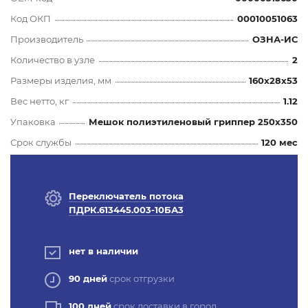
Код ОКП
00010051063
Производитель
ОЗНА-ИС
Количество в узле
2
Размеры изделия, мм
160x28x53
Вес нетто, кг
1.12
Упаковка
Мешок полиэтиленовый гриппер 250х350
Срок службы
120 мес
Переключатель потока
ПДРК.613445.003-10БА3
нет в наличии
90 дней
срок отгрузки
100 дней
срок доставки в город