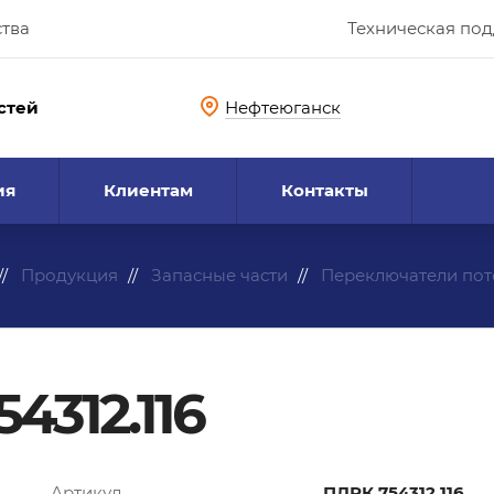
ства
Техническая по
стей
Нефтеюганск
ия
Клиентам
Контакты
Продукция
Запасные части
Переключатели пот
4312.116
Артикул
ПДРК.754312.116