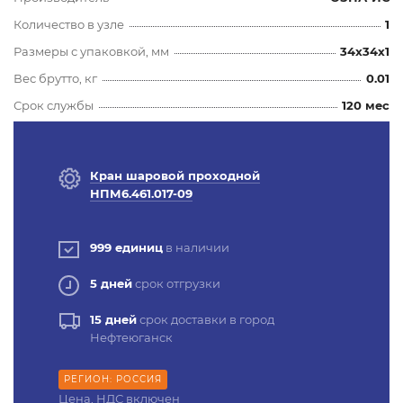
Количество в узле
1
Размеры с упаковкой, мм
34x34x1
Вес брутто, кг
0.01
Срок службы
120 мес
Кран шаровой проходной
НПМ6.461.017-09
999 единиц
в наличии
5 дней
срок отгрузки
15 дней
срок доставки в город
Нефтеюганск
РЕГИОН: РОССИЯ
Цена, НДС включен