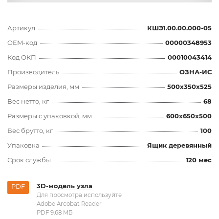
Артикул
КШЭ1.00.00.000-05
OEM-код
00000348953
Код ОКП
00010043414
Производитель
ОЗНА-ИС
Размеры изделия, мм
500x350x525
Вес нетто, кг
68
Размеры с упаковкой, мм
600x650x500
Вес брутто, кг
100
Упаковка
Ящик деревянный
Срок службы
120 мес
3D-модель узла
PDF
Для просмотра используйте
Adobe Arcobat Reader
PDF 9.68 MБ