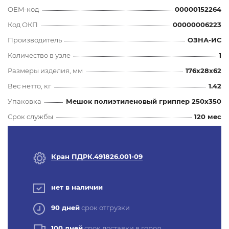
OEM-код
00000152264
Код ОКП
00000006223
Производитель
ОЗНА-ИС
Количество в узле
1
Размеры изделия, мм
176x28x62
Вес нетто, кг
1.42
Упаковка
Мешок полиэтиленовый гриппер 250х350
Срок службы
120 мес
Кран ПДРК.491826.001-09
нет в наличии
90 дней
срок отгрузки
100 дней
срок доставки в город