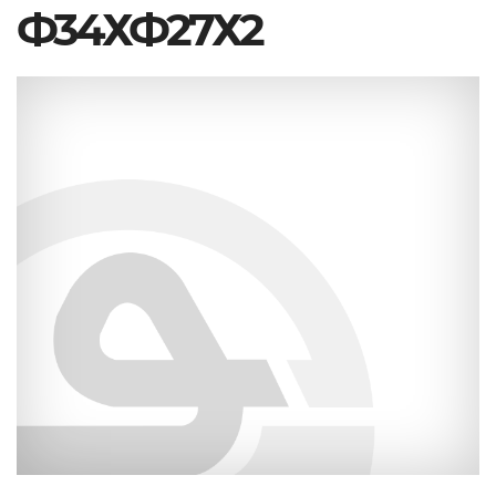
Ф34ХФ27Х2