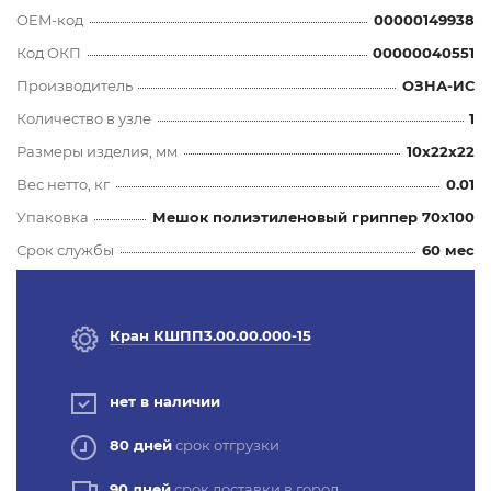
OEM-код
00000149938
Код ОКП
00000040551
Производитель
ОЗНА-ИС
Количество в узле
1
Размеры изделия, мм
10x22x22
Вес нетто, кг
0.01
Упаковка
Мешок полиэтиленовый гриппер 70х100
Срок службы
60 мес
Кран КШПП3.00.00.000-15
нет в наличии
80 дней
срок отгрузки
90 дней
срок доставки в город