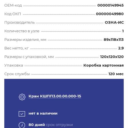
OEM-код
00000149945
Код ОКП
00000049980
Производитель
ОЗНА-ИС
Количество в узле
1
Размеры изделия, мм
89x118x113
Вес нетто, кг
2.9
Размеры с упаковкой, мм
120x120x120
Упаковка
Коробка картонная
Срок службы
120 мес
Кран КШПП3.00.00.000-15
нет в наличии
80 дней
срок отгрузки