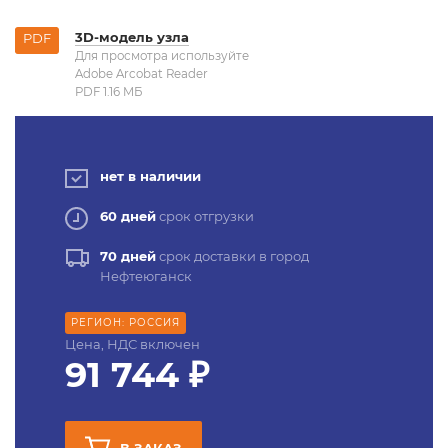
3D-модель узла
PDF
Для просмотра используйте
Adobe Arcobat Reader
PDF 1.16 MБ
нет в наличии
60 дней
срок отгрузки
70 дней
срок доставки в город
Нефтеюганск
РЕГИОН: РОССИЯ
Цена, НДС включен
91 744 ₽
В ЗАКАЗ