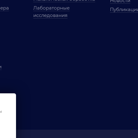
Новости
мера
Лабораторные
Публикаци
исследования
и
ы
чества
ования
ы