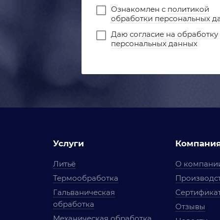
Ознакомлен с
политикой
обработки персональных д
Даю
согласие на обработку
персональных данных
Услуги
Компани
Литьё
О компани
Термообработка
Производст
Гальваническая
Сертифика
обработка
Отзывы
Механическая обработка