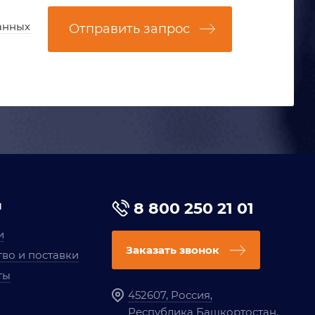
анных
Отправить запрос
я
8 800 250 21 01
и
Заказать звонок
во и поставки
ты
452607, Россия,
Республика Башкортостан,