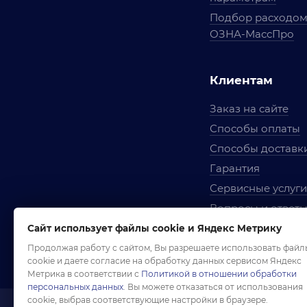
Подбор расходо
ОЗНА-МассПро
Клиентам
Заказ на сайте
Способы оплаты
Способы доставк
Гарантия
Сервисные услуги
Вопросы и ответ
Условия сотрудни
Сайт использует файлы cookie и Яндекс Метрику
Правила использ
Продолжая работу с сайтом, Вы разрешаете использовать файл
cookie и даете согласие на обработку данных сервисом Яндекс
Метрика в соответствии с
Политикой в отношении обработки
персональных данных
. Вы можете отказаться от использования
cookie, выбрав соответствующие настройки в браузере.