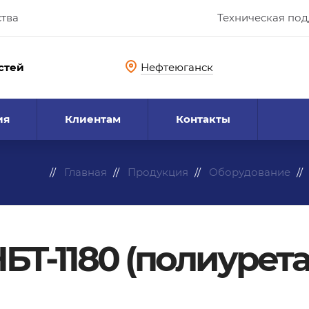
ства
Техническая по
стей
Нефтеюганск
ия
Клиентам
Контакты
Главная
Продукция
Оборудование
БТ-1180 (полиурет