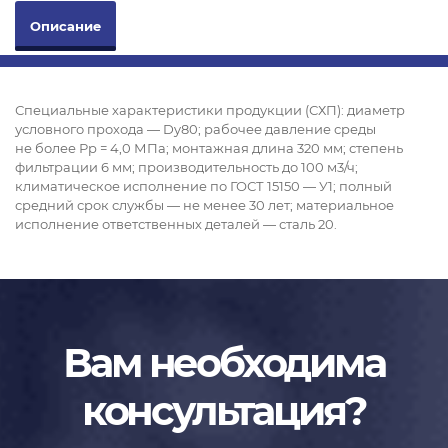
Описание
Специальные характеристики продукции (СХП): диаметр
условного прохода — Dy80; рабочее давление среды
не более Рр = 4,0 МПа; монтажная длина 320 мм; степень
фильтрации 6 мм; производительность до 100 м
3
/ч;
климатическое исполнение по ГОСТ 15150 — У1; полный
средний срок службы — не менее 30 лет; материальное
исполнение ответственных деталей — сталь 20.
Вам необходима
консультация?