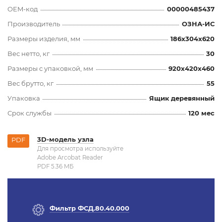
OEM-код
00000485437
Производитель
ОЗНА-ИС
Размеры изделия, мм
186x304x620
Вес нетто, кг
30
Размеры с упаковкой, мм
920x420x460
Вес брутто, кг
55
Упаковка
Ящик деревянный
Срок службы
120 мес
3D-модель узла
PDF
Для просмотра используйте
Adobe Arcobat Reader
PDF 5.36 MБ
Фильтр ФСД.80.40.000